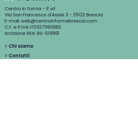
Centro in forma - If srl
Via San Francesco d'Assisi 3 - 25122 Brescia
E-mail:
web@centroinformabrescia.com
C.F. e P.IVA IT03271160982
Iscrizione REA: BS-519991
> Chi siamo
> Contatti
> Blog
> Dicono di noi
> I Professionisti
Condizioni di vendita
Rimborsi e Resi
Privacy
&