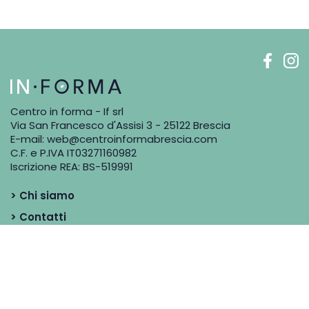
Centro in forma - If srl
Via San Francesco d'Assisi 3 - 25122 Brescia
E-mail:
web@centroinformabrescia.com
C.F. e P.IVA IT03271160982
Iscrizione REA: BS-519991
> Chi siamo
> Contatti
> Blog
> Dicono di noi
> I Professionisti