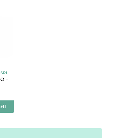
 SRL
O -
GLI