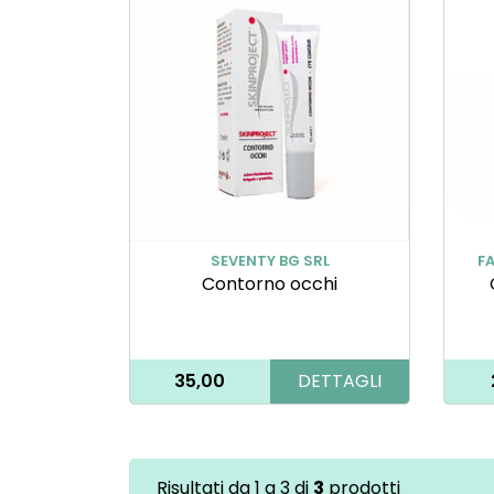
SEVENTY BG SRL
FA
Contorno occhi
35,00
DETTAGLI
Risultati da 1 a 3 di
3
prodotti