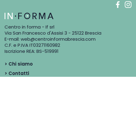
Centro in forma - If srl
Via San Francesco d'Assisi 3 - 25122 Brescia
E-mail:
web@centroinformabrescia.com
C.F. e P.IVA IT03271160982
Iscrizione REA: BS-519991
> Chi siamo
> Contatti
> Blog
> Dicono di noi
> I Professionisti