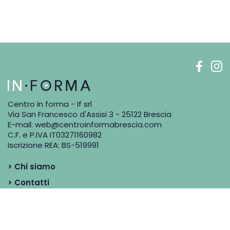
Centro in forma - If srl
Via San Francesco d'Assisi 3 - 25122 Brescia
E-mail:
web@centroinformabrescia.com
C.F. e P.IVA IT03271160982
Iscrizione REA: BS-519991
> Chi siamo
> Contatti
> Blog
> Dicono di noi