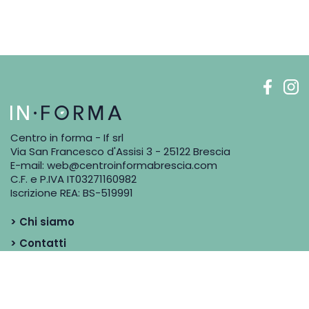
Centro in forma - If srl
Via San Francesco d'Assisi 3 - 25122 Brescia
E-mail:
web@centroinformabrescia.com
C.F. e P.IVA IT03271160982
Iscrizione REA: BS-519991
> Chi siamo
> Contatti
> Blog
> Dicono di noi
> I Professionisti