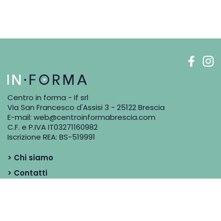
Centro in forma - If srl
Via San Francesco d'Assisi 3 - 25122 Brescia
E-mail:
web@centroinformabrescia.com
C.F. e P.IVA IT03271160982
Iscrizione REA: BS-519991
> Chi siamo
> Contatti
> Blog
> Dicono di noi
> I Professionisti