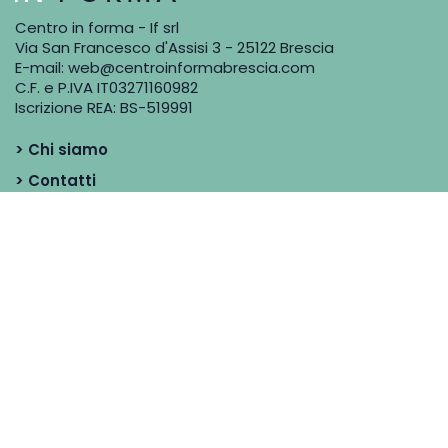
Centro in forma - If srl
Via San Francesco d'Assisi 3 - 25122 Brescia
E-mail:
web@centroinformabrescia.com
C.F. e P.IVA IT03271160982
Iscrizione REA: BS-519991
> Chi siamo
> Contatti
> Blog
> Dicono di noi
> I Professionisti
Condizioni di vendita
Rimborsi e Resi
Privacy
&