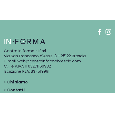
Centro in forma - If srl
Via San Francesco d'Assisi 3 - 25122 Brescia
E-mail:
web@centroinformabrescia.com
C.F. e P.IVA IT03271160982
Iscrizione REA: BS-519991
> Chi siamo
> Contatti
> Blog
> Dicono di noi
> I Professionisti